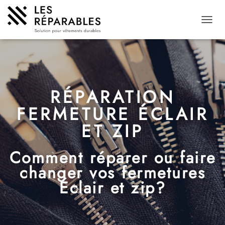
D
É
P
L
I
E
R
RÉPARATION
L
A
FERMETURE ÉCLAIR
N
ET ZIP
A
V
I
Comment réparer ou faire
G
A
changer vos fermetures
T
Éclair et zip?
I
O
N