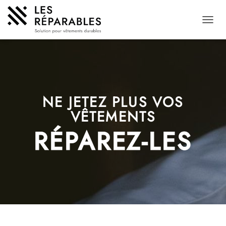
D
É
P
L
I
E
R
L
NE JETEZ PLUS VOS
A
VÊTEMENTS
N
A
RÉPAREZ-LES
V
I
G
A
T
I
O
N