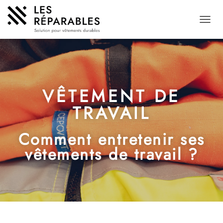
D
É
P
L
I
E
R
VÊTEMENT DE
L
A
TRAVAIL
N
A
V
Comment entretenir ses
I
vêtements de travail ?
G
A
T
I
O
N